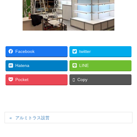
Facebook
twitter
Hatena
LINE
Pocket
Copy
アルミトラス設営